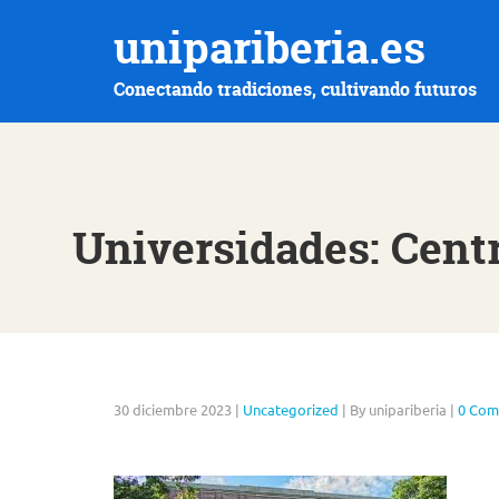
unipariberia.es
Conectando tradiciones, cultivando futuros
Universidades: Cent
30 diciembre 2023
|
Uncategorized
|
By unipariberia
|
0 Com