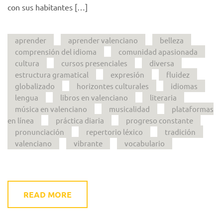
con sus habitantes […]
aprender
aprender valenciano
belleza
comprensión del idioma
comunidad apasionada
cultura
cursos presenciales
diversa
estructura gramatical
expresión
fluidez
globalizado
horizontes culturales
idiomas
lengua
libros en valenciano
literaria
música en valenciano
musicalidad
plataformas
en línea
práctica diaria
progreso constante
pronunciación
repertorio léxico
tradición
valenciano
vibrante
vocabulario
READ MORE