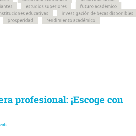
iantes
estudios superiores
futuro académico
nstituciones educativas
investigación de becas disponibles
prosperidad
rendimiento académico
era profesional: ¡Escoge con
ents