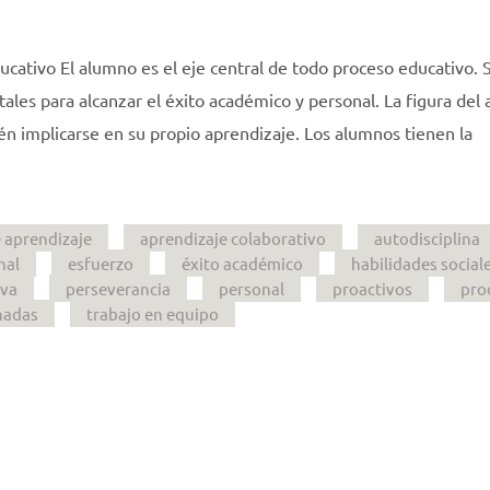
cativo El alumno es el eje central de todo proceso educativo. 
les para alcanzar el éxito académico y personal. La figura del
ién implicarse en su propio aprendizaje. Los alumnos tienen la
 aprendizaje
aprendizaje colaborativo
autodisciplina
nal
esfuerzo
éxito académico
habilidades social
iva
perseverancia
personal
proactivos
pro
nadas
trabajo en equipo