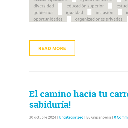
diversidad
educación superior
estud
gobiernos
igualdad
inclusión
i
oportunidades
organizaciones privadas
READ MORE
El camino hacia tu carr
sabiduría!
30 octubre 2024
|
Uncategorized
|
By unipariberia
|
0 Comm