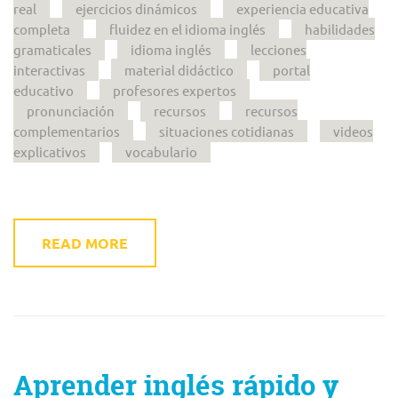
real
ejercicios dinámicos
experiencia educativa
completa
fluidez en el idioma inglés
habilidades
gramaticales
idioma inglés
lecciones
interactivas
material didáctico
portal
educativo
profesores expertos
pronunciación
recursos
recursos
complementarios
situaciones cotidianas
videos
explicativos
vocabulario
READ MORE
Aprender inglés rápido y