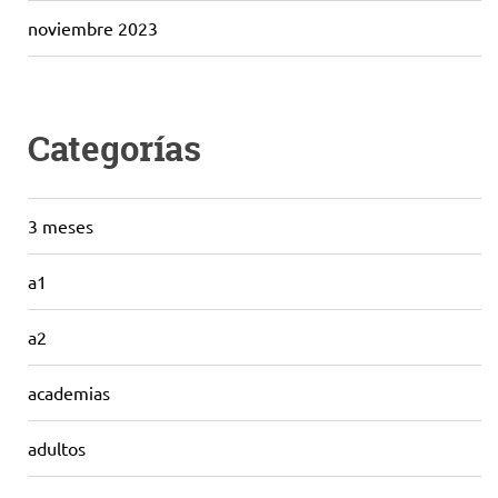
noviembre 2023
Categorías
3 meses
a1
a2
academias
adultos