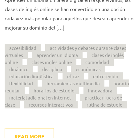
clases de inglés online se han convertido en una opción
cada vez más popular para aquellos que desean aprender o
mejorar su dominio del […]
accesibilidad
actividades y debates durante clases
virtuales
aprender un idioma
clases de inglés
online
clases ingles online
comodidad
dinámico
disciplina
económicas
educación lingüística
eficaz
entretenido
flexibilidad
herramientas multimedia
horario
regular
horarios de estudio
innovadora
material adicional en internet
practicar fuera de
clase
recursos interactivos
rutina de estudio
READ MORE