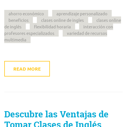
ahorro económico
aprendizaje personalizado
beneficios
clases online de ingles
clases online
de inglés
flexibilidad horaria
interacción con
profesores especializados
variedad de recursos
multimedia
READ MORE
Descubre las Ventajas de
Tomar Clases de Inglés