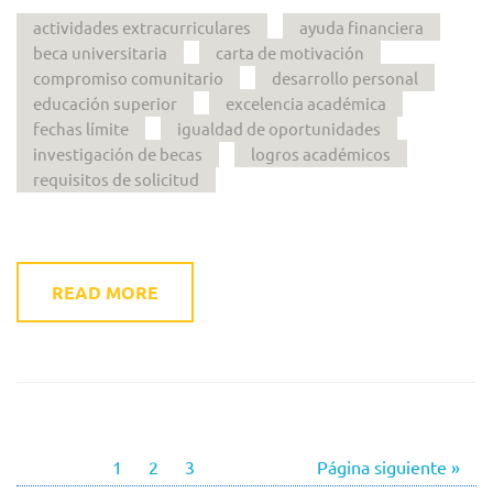
actividades extracurriculares
ayuda financiera
beca universitaria
carta de motivación
compromiso comunitario
desarrollo personal
educación superior
excelencia académica
fechas límite
igualdad de oportunidades
investigación de becas
logros académicos
requisitos de solicitud
READ MORE
1
2
3
Página siguiente »