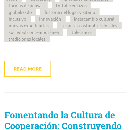
formas de pensar
fortalecer lazos
globalizado
historia del lugar visitado
inclusivo
innovación
intercambio cultural
nuevas experiencias
respetar costumbres locales
sociedad contemporánea
tolerancia
tradiciones locales
READ MORE
Fomentando la Cultura de
Cooperación: Construyendo