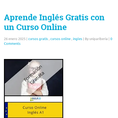
Aprende Inglés Gratis con
un Curso Online
26 enero 2025
|
cursos gratis
,
cursos online
,
ingles
|
By unipariberia
|
0
Comments