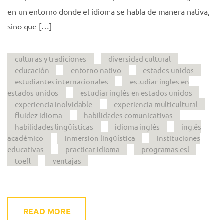
en un entorno donde el idioma se habla de manera nativa,
sino que […]
culturas y tradiciones
diversidad cultural
educación
entorno nativo
estados unidos
estudiantes internacionales
estudiar ingles en
estados unidos
estudiar inglés en estados unidos
experiencia inolvidable
experiencia multicultural
fluidez idioma
habilidades comunicativas
habilidades lingüísticas
idioma inglés
inglés
académico
inmersion lingüística
instituciones
educativas
practicar idioma
programas esl
toefl
ventajas
READ MORE