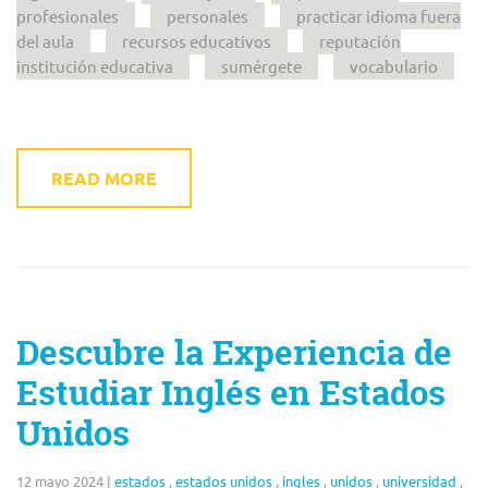
profesionales
personales
practicar idioma fuera
del aula
recursos educativos
reputación
institución educativa
sumérgete
vocabulario
READ MORE
Descubre la Experiencia de
Estudiar Inglés en Estados
Unidos
12 mayo 2024
|
estados
,
estados unidos
,
ingles
,
unidos
,
universidad
,