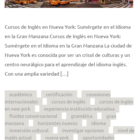
Cursos de Inglés en Nueva York: Sumérgete en el Idioma
en la Gran Manzana Cursos de Inglés en Nueva York:
Sumérgete en el Idioma en la Gran Manzana La ciudad de
Nueva York es conocida por ser un crisol de culturas y un
centro neurálgico para el aprendizaje del idioma inglés.
Con una amplia variedad […]
académico
certificación
conexiones
internacionales
cursos de inglés
cursos de ingles
en new york
experiencia institución educativa
fluidez conversacional
gramática
gran
manzana
horizontes nuevos
idioma
inmersión cultural
investigar opciones
nivel de
inglés actual
nueva york
oportunidades