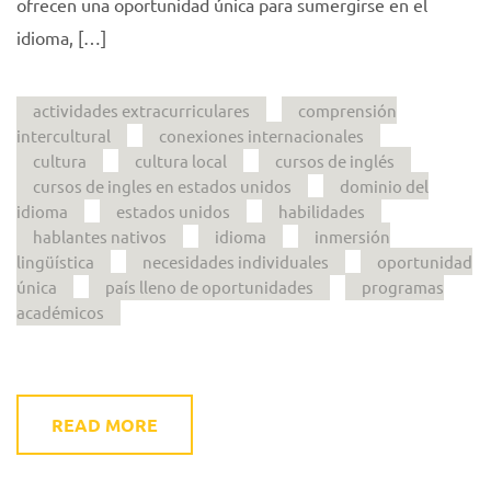
ofrecen una oportunidad única para sumergirse en el
idioma, […]
actividades extracurriculares
comprensión
intercultural
conexiones internacionales
cultura
cultura local
cursos de inglés
cursos de ingles en estados unidos
dominio del
idioma
estados unidos
habilidades
hablantes nativos
idioma
inmersión
lingüística
necesidades individuales
oportunidad
única
país lleno de oportunidades
programas
académicos
READ MORE