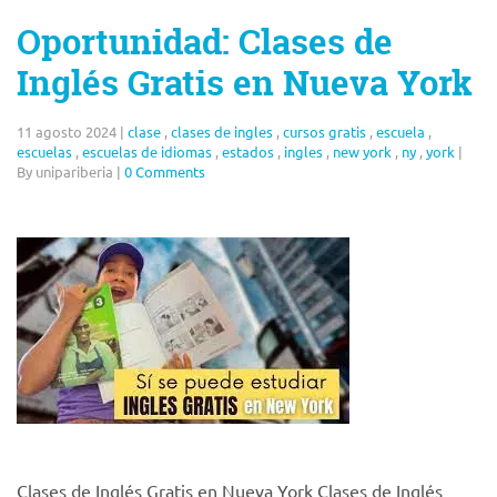
Oportunidad: Clases de
Inglés Gratis en Nueva York
11 agosto 2024
|
clase
,
clases de ingles
,
cursos gratis
,
escuela
,
escuelas
,
escuelas de idiomas
,
estados
,
ingles
,
new york
,
ny
,
york
|
By unipariberia
|
0 Comments
Clases de Inglés Gratis en Nueva York Clases de Inglés