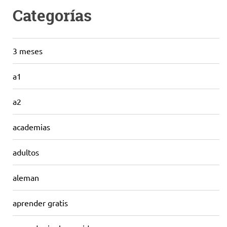
Categorías
3 meses
a1
a2
academias
adultos
aleman
aprender gratis