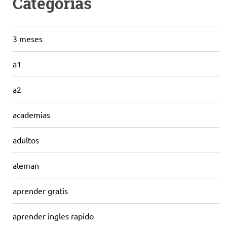
Categorías
3 meses
a1
a2
academias
adultos
aleman
aprender gratis
aprender ingles rapido