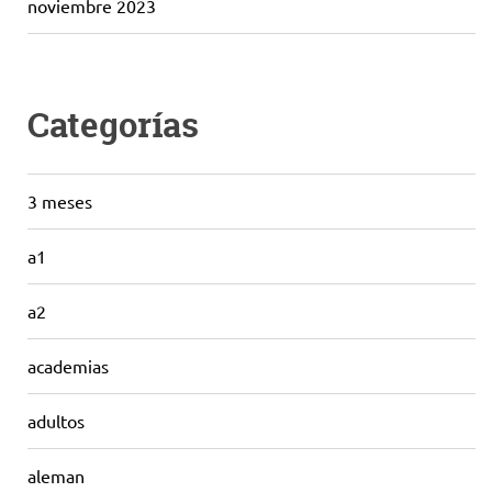
noviembre 2023
Categorías
3 meses
a1
a2
academias
adultos
aleman