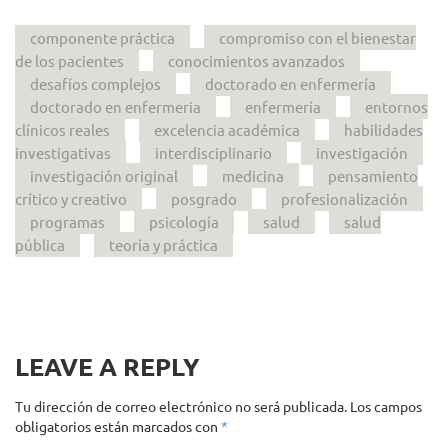
componente práctica
compromiso con el bienestar
de los pacientes
conocimientos avanzados
desafíos complejos
doctorado en enfermería
doctorado en enfermeria
enfermería
entornos
clínicos reales
excelencia académica
habilidades
investigativas
interdisciplinario
investigación
investigación original
medicina
pensamiento
crítico y creativo
posgrado
profesionalización
programas
psicología
salud
salud
pública
teoría y práctica
LEAVE A REPLY
Tu dirección de correo electrónico no será publicada.
Los campos
obligatorios están marcados con
*