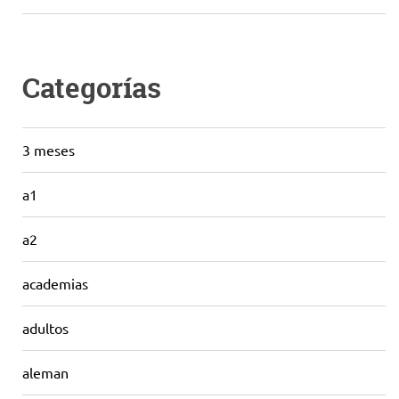
Categorías
3 meses
a1
a2
academias
adultos
aleman