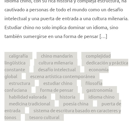
idioma chino, con su rica historia y compleja estructura, ha
cautivado a personas de todo el mundo como un desafío
intelectual y una puerta de entrada a una cultura milenaria.
Estudiar chino no solo implica dominar un idioma, sino
también sumergirse en una forma de pensar […]
caligrafía
chino mandarín
complejidad
lingüística
cultura milenaria
dedicación y práctica
constante
desafío intelectual
economía
global
escena artística contemporánea
estructura
estudiar chino
filosofía
confuciana
forma de pensar
gastronomía
habilidad valorada
historia
idioma chino
medicina tradicional
poesía china
puerta de
entrada
sistema de escritura basado en caracteres y
tonos
tesoro cultural