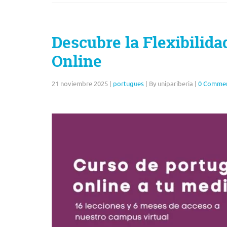
Descubre la Flexibilida
Online
21 noviembre 2025
|
portugues
|
By unipariberia
|
0 Comme