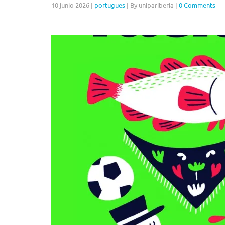
10 junio 2026
|
portugues
|
By unipariberia
|
0 Comments