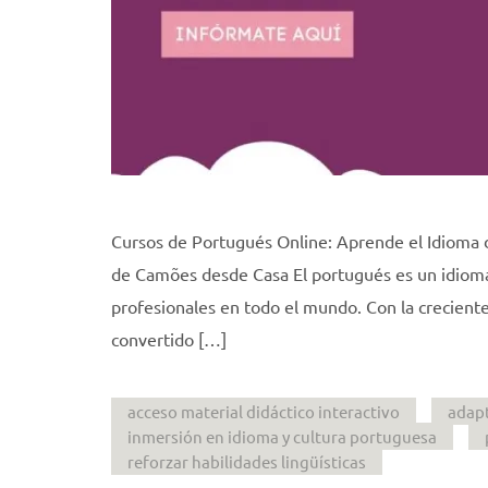
Cursos de Portugués Online: Aprende el Idioma
de Camões desde Casa El portugués es un idioma 
profesionales en todo el mundo. Con la crecient
convertido […]
acceso material didáctico interactivo
adapt
inmersión en idioma y cultura portuguesa
reforzar habilidades lingüísticas