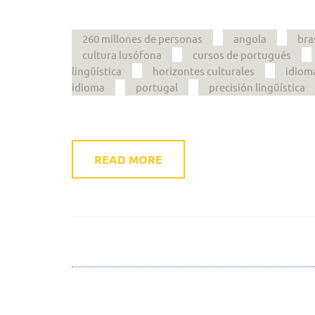
260 millones de personas
angola
bra
cultura lusófona
cursos de portugués
lingüística
horizontes culturales
idiom
idioma
portugal
precisión lingüística
READ MORE