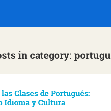
sts in category: portug
 las Clases de Portugués:
 Idioma y Cultura