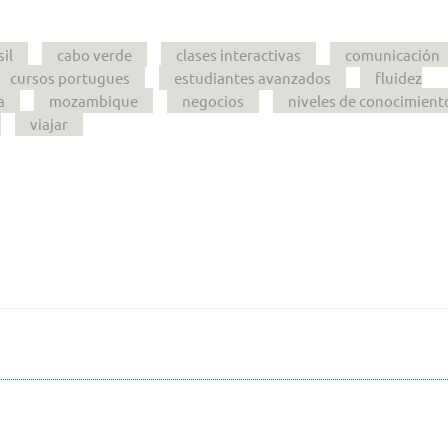
sil
cabo verde
clases interactivas
comunicación
cursos portugues
estudiantes avanzados
fluidez
a
mozambique
negocios
niveles de conocimient
viajar