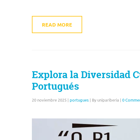
READ MORE
Explora la Diversidad C
Portugués
20 noviembre 2025
|
portugues
|
By unipariberia
|
0 Comme