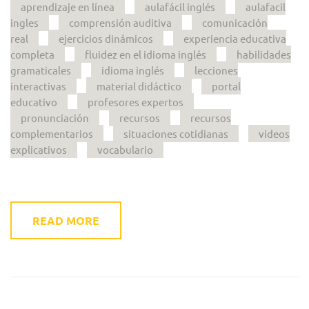
aprendizaje en línea
aulafácil inglés
aulafacil
ingles
comprensión auditiva
comunicación
real
ejercicios dinámicos
experiencia educativa
completa
fluidez en el idioma inglés
habilidades
gramaticales
idioma inglés
lecciones
interactivas
material didáctico
portal
educativo
profesores expertos
pronunciación
recursos
recursos
complementarios
situaciones cotidianas
videos
explicativos
vocabulario
READ MORE