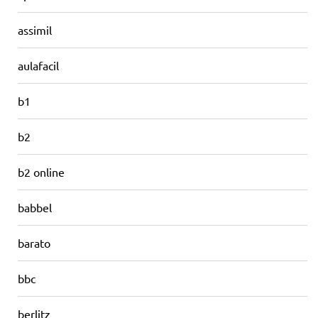
assimil
aulafacil
b1
b2
b2 online
babbel
barato
bbc
berlitz