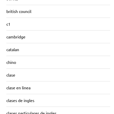
british council
c1
cambridge
catalan
chino
clase
clase en linea
clases de ingles
clases particulares de ingles