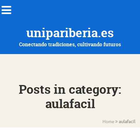
unipariberia.es
Conectando tradiciones, cultivando futuros
Posts in category:
aulafacil
Home
aulafacil