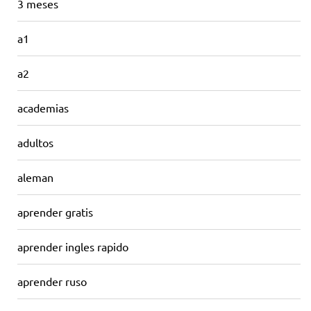
3 meses
a1
a2
academias
adultos
aleman
aprender gratis
aprender ingles rapido
aprender ruso