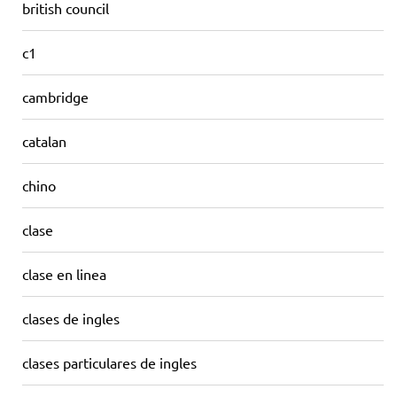
british council
c1
cambridge
catalan
chino
clase
clase en linea
clases de ingles
clases particulares de ingles