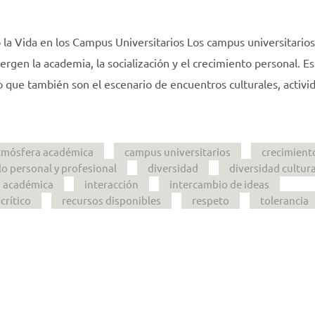
 la Vida en los Campus Universitarios Los campus universitario
rgen la academia, la socialización y el crecimiento personal. Es
no que también son el escenario de encuentros culturales, activi
tmósfera académica
campus universitarios
crecimient
lo personal y profesional
diversidad
diversidad cultura
 académica
interacción
intercambio de ideas
crítico
recursos disponibles
respeto
tolerancia