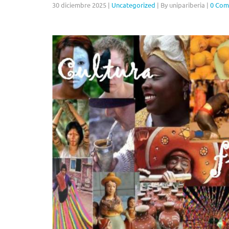
30 diciembre 2025
|
Uncategorized
|
By unipariberia
|
0 Com