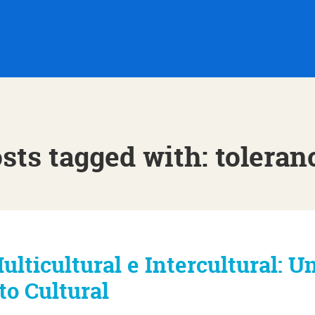
sts tagged with: toleran
lticultural e Intercultural: U
to Cultural