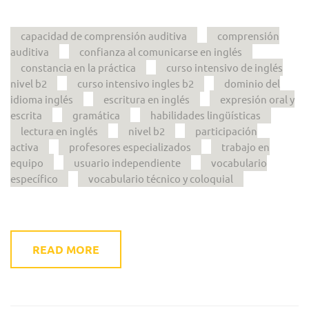
capacidad de comprensión auditiva
comprensión
auditiva
confianza al comunicarse en inglés
constancia en la práctica
curso intensivo de inglés
nivel b2
curso intensivo ingles b2
dominio del
idioma inglés
escritura en inglés
expresión oral y
escrita
gramática
habilidades lingüísticas
lectura en inglés
nivel b2
participación
activa
profesores especializados
trabajo en
equipo
usuario independiente
vocabulario
específico
vocabulario técnico y coloquial
READ MORE