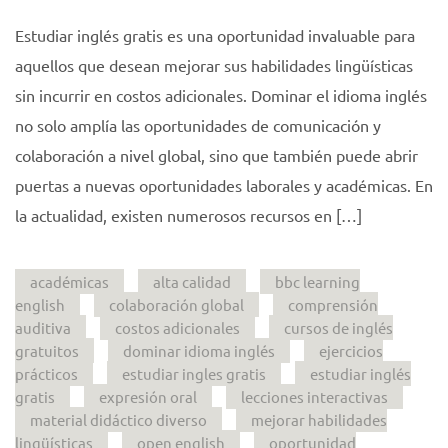
Estudiar inglés gratis es una oportunidad invaluable para
aquellos que desean mejorar sus habilidades lingüísticas
sin incurrir en costos adicionales. Dominar el idioma inglés
no solo amplía las oportunidades de comunicación y
colaboración a nivel global, sino que también puede abrir
puertas a nuevas oportunidades laborales y académicas. En
la actualidad, existen numerosos recursos en […]
académicas
alta calidad
bbc learning
english
colaboración global
comprensión
auditiva
costos adicionales
cursos de inglés
gratuitos
dominar idioma inglés
ejercicios
prácticos
estudiar ingles gratis
estudiar inglés
gratis
expresión oral
lecciones interactivas
material didáctico diverso
mejorar habilidades
lingüísticas
open english
oportunidad