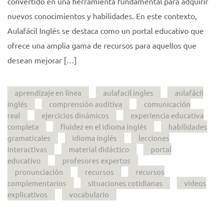
convertido en una herramienta fundamental para adquirir
nuevos conocimientos y habilidades. En este contexto,
Aulafácil Inglés se destaca como un portal educativo que
ofrece una amplia gama de recursos para aquellos que
desean mejorar […]
aprendizaje en línea
aulafacil ingles
aulafácil
inglés
comprensión auditiva
comunicación
real
ejercicios dinámicos
experiencia educativa
completa
fluidez en el idioma inglés
habilidades
gramaticales
idioma inglés
lecciones
interactivas
material didáctico
portal
educativo
profesores expertos
pronunciación
recursos
recursos
complementarios
situaciones cotidianas
videos
explicativos
vocabulario