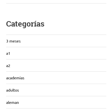
Categorías
3 meses
a1
a2
academias
adultos
aleman