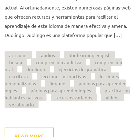
actual. Afortunadamente, existen numerosas páginas web
que ofrecen recursos y herramientas para facilitar el
aprendizaje de este idioma de manera efectiva y amena.
Duolingo Duolingo es una plataforma popular que […]
artículos
audios
bbc learning english
busuu
comprensión auditiva
comprensión
oral
duolingo
ejercicios de gramática
escritura
lecciones interactivas
lecciones
personalizadas
linguee
paginas para aprender
ingles
páginas para aprender inglés
practica con
hablantes nativos
recursos variados
videos
vocabulario
READ MORE