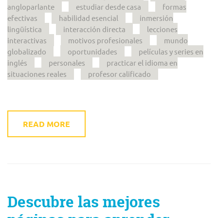
angloparlante
estudiar desde casa
formas
efectivas
habilidad esencial
inmersión
lingüística
interacción directa
lecciones
interactivas
motivos profesionales
mundo
globalizado
oportunidades
películas y series en
inglés
personales
practicar el idioma en
situaciones reales
profesor calificado
READ MORE
Descubre las mejores