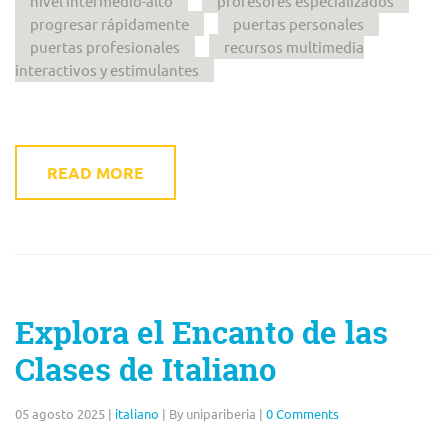
nivel intermedio-alto
profesores especializados
progresar rápidamente
puertas personales
puertas profesionales
recursos multimedia
interactivos y estimulantes
READ MORE
Explora el Encanto de las
Clases de Italiano
05 agosto 2025
|
italiano
|
By unipariberia
|
0 Comments