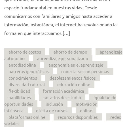
espacio fundamental en nuestras vidas. Desde
comunicarnos con familiares y amigos hasta acceder a
información instantánea, el internet ha revolucionado la
forma en que interactuamos […]
ahorro de costos
ahorro de tiempo
aprendizaje
autónomo
aprendizaje personalizado
autodisciplina
autonomía en el aprendizaje
barreras geográficas
conectarse con personas
conocimientos
desplazamientos físicos
diversidad cultural
educación online
flexibilidad
formación académica
habilidades
horarios de estudio
igualdad de
oportunidades
inclusión
motivación
intrínseca
oferta de cursos
online
plataformas online
recursos disponibles
redes
sociales