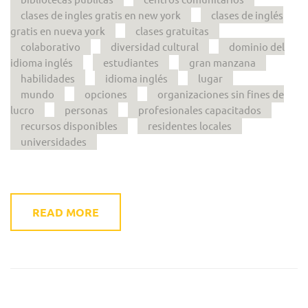
clases de ingles gratis en new york
clases de inglés
gratis en nueva york
clases gratuitas
colaborativo
diversidad cultural
dominio del
idioma inglés
estudiantes
gran manzana
habilidades
idioma inglés
lugar
mundo
opciones
organizaciones sin fines de
lucro
personas
profesionales capacitados
recursos disponibles
residentes locales
universidades
READ MORE