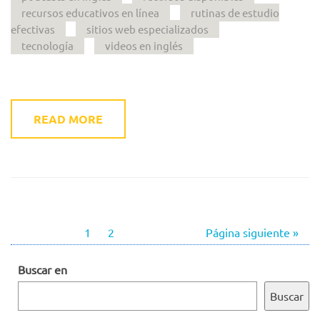
recursos educativos en línea
rutinas de estudio
efectivas
sitios web especializados
tecnología
videos en inglés
READ MORE
1
2
Página siguiente »
Buscar en
Buscar