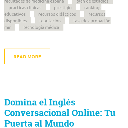
facultades de medicina españa
plan de estudios
prácticas clínicas
prestigio
rankings
educativos
recursos didácticos
recursos
disponibles
reputación
tasa de aprobación
mir
tecnología médica
READ MORE
Domina el Inglés
Conversacional Online: Tu
Puerta al Mundo