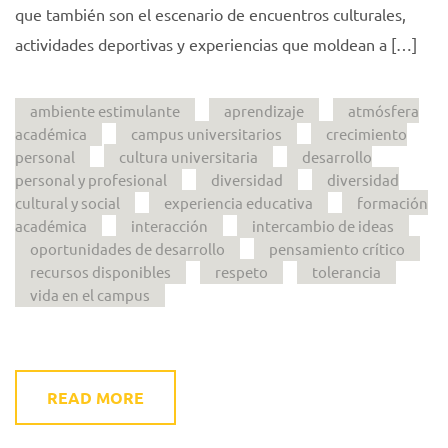
que también son el escenario de encuentros culturales,
actividades deportivas y experiencias que moldean a […]
ambiente estimulante
aprendizaje
atmósfera
académica
campus universitarios
crecimiento
personal
cultura universitaria
desarrollo
personal y profesional
diversidad
diversidad
cultural y social
experiencia educativa
formación
académica
interacción
intercambio de ideas
oportunidades de desarrollo
pensamiento crítico
recursos disponibles
respeto
tolerancia
vida en el campus
READ MORE