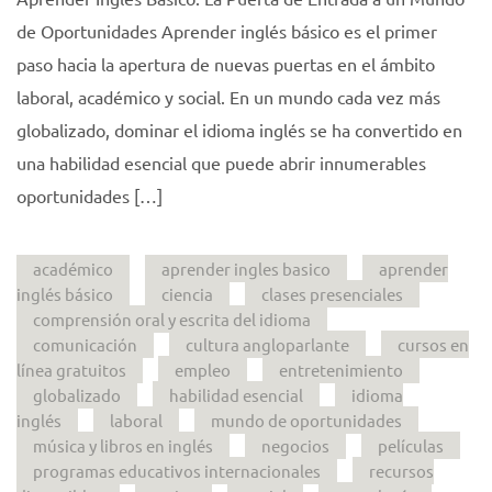
de Oportunidades Aprender inglés básico es el primer
paso hacia la apertura de nuevas puertas en el ámbito
laboral, académico y social. En un mundo cada vez más
globalizado, dominar el idioma inglés se ha convertido en
una habilidad esencial que puede abrir innumerables
oportunidades […]
académico
aprender ingles basico
aprender
inglés básico
ciencia
clases presenciales
comprensión oral y escrita del idioma
comunicación
cultura angloparlante
cursos en
línea gratuitos
empleo
entretenimiento
globalizado
habilidad esencial
idioma
inglés
laboral
mundo de oportunidades
música y libros en inglés
negocios
películas
programas educativos internacionales
recursos