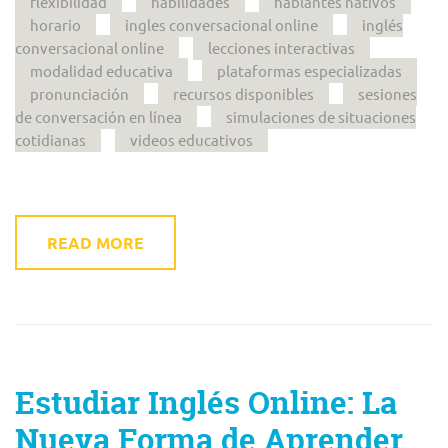
flexibilidad
habilidades
hablantes nativos
horario
ingles conversacional online
inglés
conversacional online
lecciones interactivas
modalidad educativa
plataformas especializadas
pronunciación
recursos disponibles
sesiones
de conversación en línea
simulaciones de situaciones
cotidianas
videos educativos
READ MORE
Estudiar Inglés Online: La
Nueva Forma de Aprender