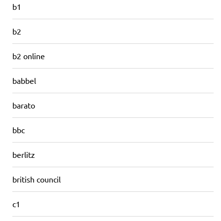
b1
b2
b2 online
babbel
barato
bbc
berlitz
british council
c1