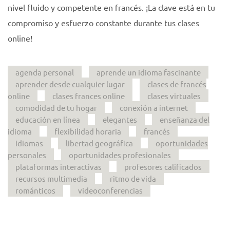
nivel fluido y competente en francés. ¡La clave está en tu
compromiso y esfuerzo constante durante tus clases
online!
agenda personal
aprende un idioma fascinante
aprender desde cualquier lugar
clases de francés
online
clases frances online
clases virtuales
comodidad de tu hogar
conexión a internet
educación en línea
elegantes
enseñanza del
idioma
flexibilidad horaria
francés
idiomas
libertad geográfica
oportunidades
personales
oportunidades profesionales
plataformas interactivas
profesores calificados
recursos multimedia
ritmo de vida
románticos
videoconferencias