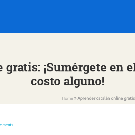
 gratis: ¡Sumérgete en e
costo alguno!
Home
Aprender catalán online gratis
omments