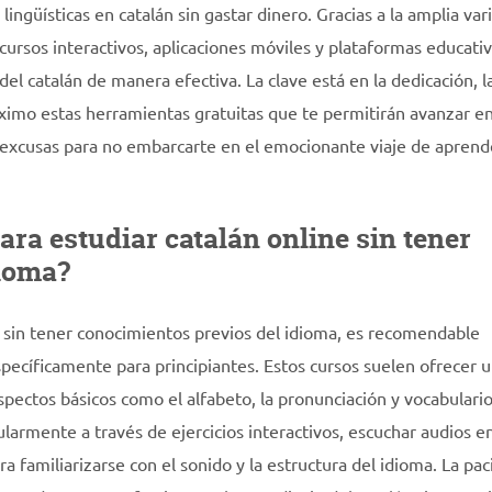
lingüísticas en catalán sin gastar dinero. Gracias a la amplia va
cursos interactivos, aplicaciones móviles y plataformas educativ
el catalán de manera efectiva. La clave está en la dedicación, l
áximo estas herramientas gratuitas que te permitirán avanzar en
y excusas para no embarcarte en el emocionante viaje de aprend
a estudiar catalán online sin tener
dioma?
e sin tener conocimientos previos del idioma, es recomendable
pecíficamente para principiantes. Estos cursos suelen ofrecer 
spectos básicos como el alfabeto, la pronunciación y vocabulari
larmente a través de ejercicios interactivos, escuchar audios e
a familiarizarse con el sonido y la estructura del idioma. La pac