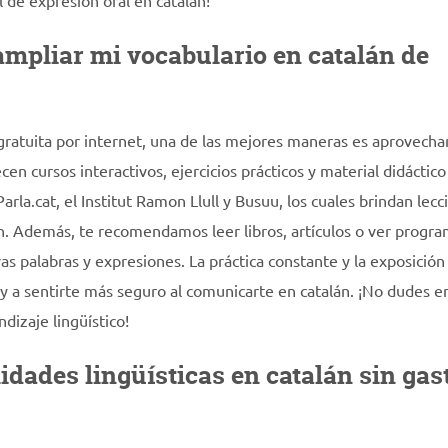
 de expresión oral en catalán!
ampliar mi vocabulario en catalán de
gratuita por internet, una de las mejores maneras es aprovechar
en cursos interactivos, ejercicios prácticos y material didáctico
rla.cat, el Institut Ramon Llull y Busuu, los cuales brindan lecc
án. Además, te recomendamos leer libros, artículos o ver progr
vas palabras y expresiones. La práctica constante y la exposición
o y a sentirte más seguro al comunicarte en catalán. ¡No dudes e
izaje lingüístico!
idades lingüísticas en catalán sin gas