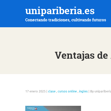
unipariberia.es
Conectando tradiciones, cultivando futuros
Ventajas de
17 enero 2025
|
clase
,
cursos online
,
ingles
|
By unipariberi