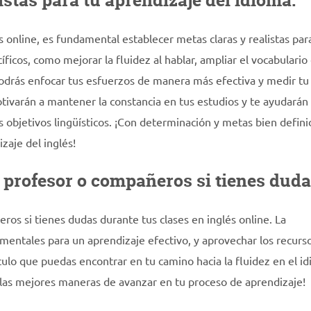
istas para tu aprendizaje del idioma.
 online, es fundamental establecer metas claras y realistas par
íficos, como mejorar la fluidez al hablar, ampliar el vocabulario
podrás enfocar tus esfuerzos de manera más efectiva y medir tu
tivarán a mantener la constancia en tus estudios y te ayudarán
s objetivos lingüísticos. ¡Con determinación y metas bien defini
zaje del inglés!
 profesor o compañeros si tienes duda
os si tienes dudas durante tus clases en inglés online. La
mentales para un aprendizaje efectivo, y aprovechar los recurs
culo que puedas encontrar en tu camino hacia la fluidez en el i
 las mejores maneras de avanzar en tu proceso de aprendizaje!