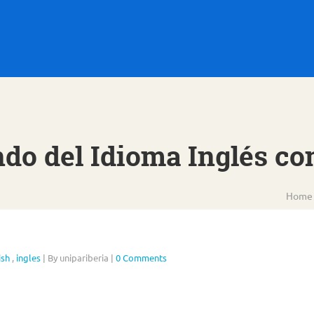
do del Idioma Inglés co
Home
ish
,
ingles
|
By unipariberia
|
0 Comments