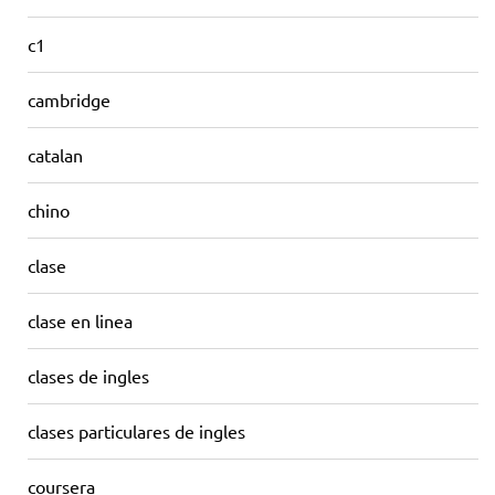
c1
cambridge
catalan
chino
clase
clase en linea
clases de ingles
clases particulares de ingles
coursera