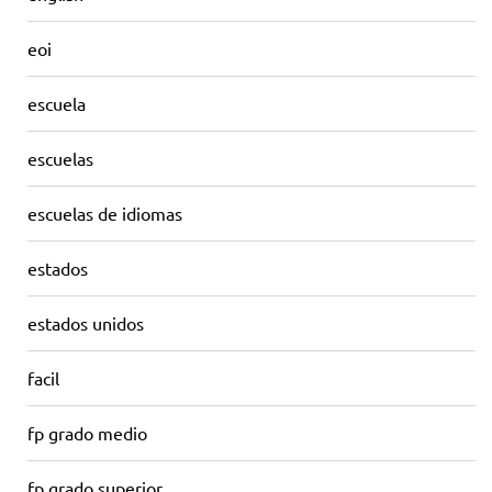
eoi
escuela
escuelas
escuelas de idiomas
estados
estados unidos
facil
fp grado medio
fp grado superior