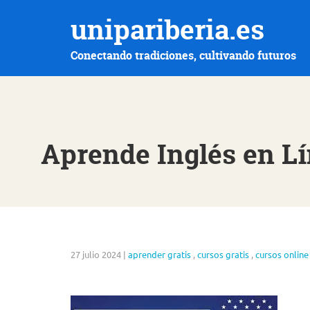
unipariberia.es
Conectando tradiciones, cultivando futuros
Aprende Inglés en Lí
27 julio 2024
|
aprender gratis
,
cursos gratis
,
cursos online