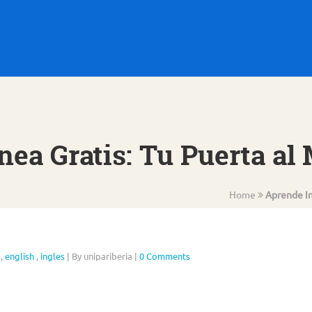
nea Gratis: Tu Puerta a
Home
Aprende In
,
english
,
ingles
|
By unipariberia
|
0 Comments