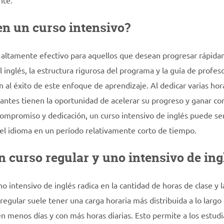
nte.
en un curso intensivo?
r altamente efectivo para aquellos que desean progresar rápid
l inglés, la estructura rigurosa del programa y la guía de profes
 al éxito de este enfoque de aprendizaje. Al dedicar varias hora
udiantes tienen la oportunidad de acelerar su progreso y ganar co
n compromiso y dedicación, un curso intensivo de inglés puede se
 el idioma en un período relativamente corto de tiempo.
un curso regular y uno intensivo de ing
no intensivo de inglés radica en la cantidad de horas de clase y l
egular suele tener una carga horaria más distribuida a lo largo 
en menos días y con más horas diarias. Esto permite a los estud