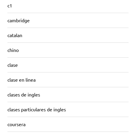
c1
cambridge
catalan
chino
clase
clase en linea
clases de ingles
clases particulares de ingles
coursera