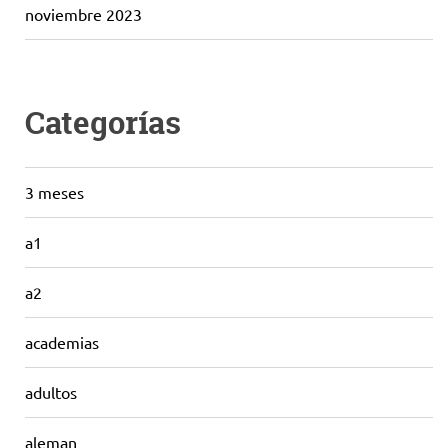
noviembre 2023
Categorías
3 meses
a1
a2
academias
adultos
aleman