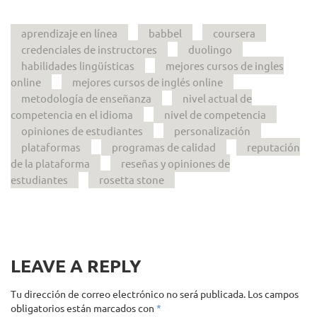
aprendizaje en línea
babbel
coursera
credenciales de instructores
duolingo
habilidades lingüísticas
mejores cursos de ingles
online
mejores cursos de inglés online
metodología de enseñanza
nivel actual de
competencia en el idioma
nivel de competencia
opiniones de estudiantes
personalización
plataformas
programas de calidad
reputación
de la plataforma
reseñas y opiniones de
estudiantes
rosetta stone
LEAVE A REPLY
Tu dirección de correo electrónico no será publicada.
Los campos
obligatorios están marcados con
*