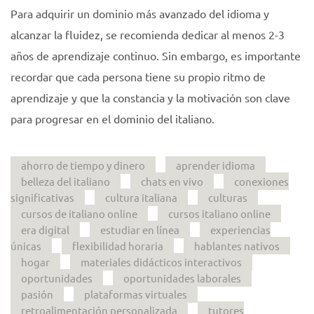
Para adquirir un dominio más avanzado del idioma y
alcanzar la fluidez, se recomienda dedicar al menos 2-3
años de aprendizaje continuo. Sin embargo, es importante
recordar que cada persona tiene su propio ritmo de
aprendizaje y que la constancia y la motivación son clave
para progresar en el dominio del italiano.
ahorro de tiempo y dinero
aprender idioma
belleza del italiano
chats en vivo
conexiones
significativas
cultura italiana
culturas
cursos de italiano online
cursos italiano online
era digital
estudiar en línea
experiencias
únicas
flexibilidad horaria
hablantes nativos
hogar
materiales didácticos interactivos
oportunidades
oportunidades laborales
pasión
plataformas virtuales
retroalimentación personalizada
tutores