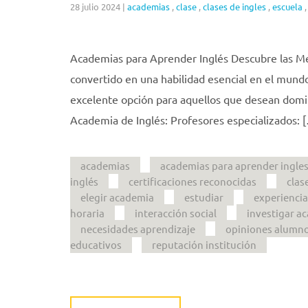
28 julio 2024
|
academias
,
clase
,
clases de ingles
,
escuela
Academias para Aprender Inglés Descubre las Me
convertido en una habilidad esencial en el mund
excelente opción para aquellos que desean domin
Academia de Inglés: Profesores especializados: 
academias
academias para aprender ingle
inglés
certificaciones reconocidas
clas
elegir academia
estudiar
experiencia
horaria
interacción social
investigar a
necesidades aprendizaje
opiniones alumn
educativos
reputación institución