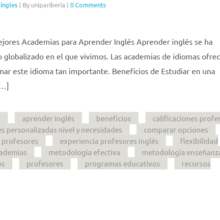
,
ingles
|
By unipariberia
|
0 Comments
jores Academias para Aprender Inglés Aprender inglés se ha
o globalizado en el que vivimos. Las academias de idiomas ofre
ar este idioma tan importante. Beneficios de Estudiar en una
[…]
s
aprender inglés
beneficios
calificaciones profe
es personalizadas nivel y necesidades
comparar opciones
 profesores
experiencia profesores inglés
flexibilidad
cademias
metodología efectiva
metodología enseñanz
os
profesores
programas educativos
recursos