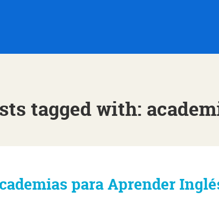
sts tagged with: academ
cademias para Aprender Inglé