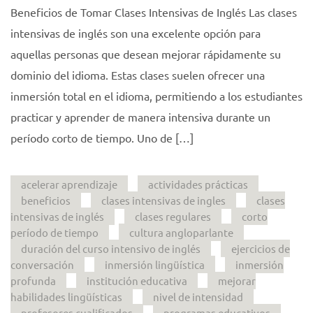
Beneficios de Tomar Clases Intensivas de Inglés Las clases
intensivas de inglés son una excelente opción para
aquellas personas que desean mejorar rápidamente su
dominio del idioma. Estas clases suelen ofrecer una
inmersión total en el idioma, permitiendo a los estudiantes
practicar y aprender de manera intensiva durante un
período corto de tiempo. Uno de […]
acelerar aprendizaje
actividades prácticas
beneficios
clases intensivas de ingles
clases
intensivas de inglés
clases regulares
corto
período de tiempo
cultura angloparlante
duración del curso intensivo de inglés
ejercicios de
conversación
inmersión lingüística
inmersión
profunda
institución educativa
mejorar
habilidades lingüísticas
nivel de intensidad
profesores cualificados
programas educativos