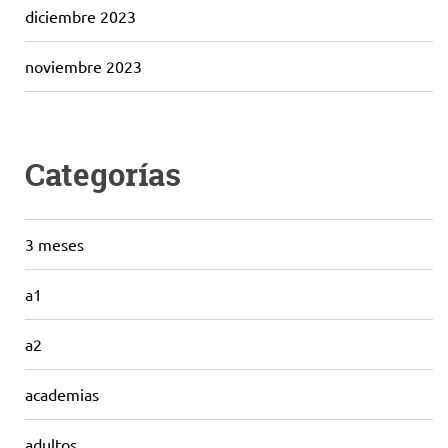
diciembre 2023
noviembre 2023
Categorías
3 meses
a1
a2
academias
adultos