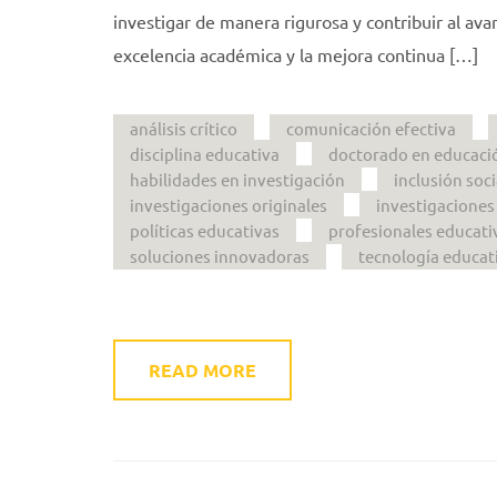
investigar de manera rigurosa y contribuir al av
excelencia académica y la mejora continua […]
análisis crítico
comunicación efectiva
disciplina educativa
doctorado en educaci
habilidades en investigación
inclusión soci
investigaciones originales
investigaciones
políticas educativas
profesionales educati
soluciones innovadoras
tecnología educat
READ MORE