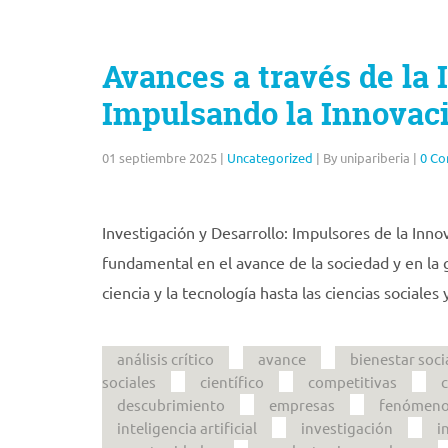
Avances a través de la 
Impulsando la Innovac
01 septiembre 2025
|
Uncategorized
|
By unipariberia
|
0 C
Investigación y Desarrollo: Impulsores de la Innov
fundamental en el avance de la sociedad y en la
ciencia y la tecnología hasta las ciencias sociale
análisis crítico
avance
bienestar soci
sociales
científico
competitivas
descubrimiento
empresas
fenómenos
inteligencia artificial
investigación
i