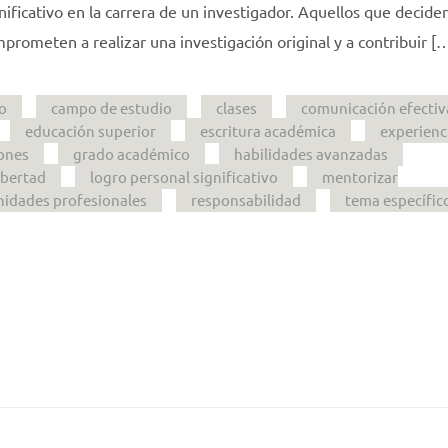
nificativo en la carrera de un investigador. Aquellos que decide
ometen a realizar una investigación original y a contribuir [
o
campo de estudio
clases
comunicación efectiv
educación superior
escritura académica
experienc
ones
grado académico
habilidades avanzadas
ibertad
logro personal significativo
mentorizar
idades profesionales
responsabilidad
tema específic