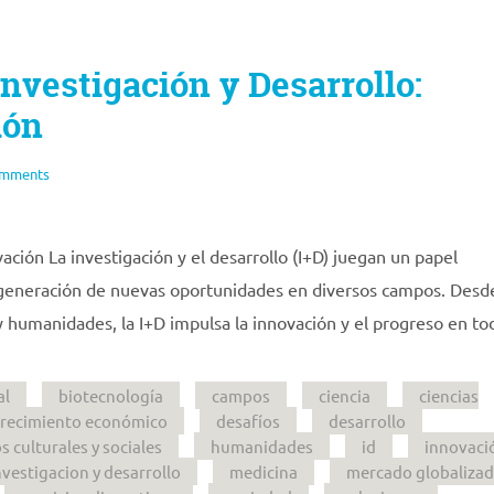
Investigación y Desarrollo:
ión
omments
ación La investigación y el desarrollo (I+D) juegan un papel
 generación de nuevas oportunidades en diversos campos. Desde
s y humanidades, la I+D impulsa la innovación y el progreso en t
al
biotecnología
campos
ciencia
ciencias
crecimiento económico
desafíos
desarrollo
 culturales y sociales
humanidades
id
innovaci
nvestigacion y desarrollo
medicina
mercado globaliza