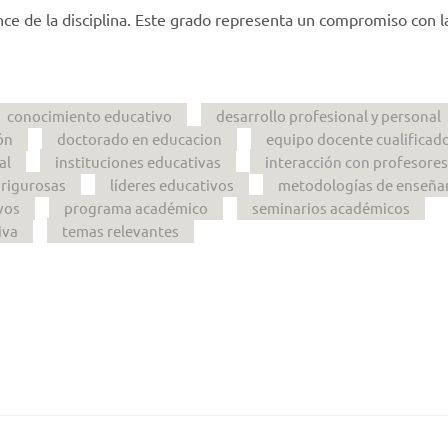
ance de la disciplina. Este grado representa un compromiso con l
conocimiento educativo
desarrollo profesional y personal
ón
doctorado en educacion
equipo docente cualificad
al
instituciones educativas
interacción con profesores
 rigurosas
líderes educativos
metodologías de enseña
vos
programa académico
seminarios académicos
iva
temas relevantes