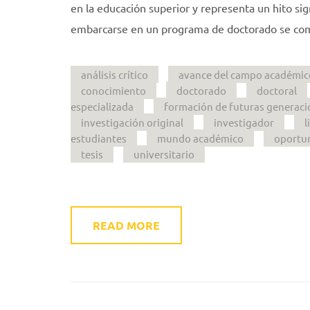
en la educación superior y representa un hito sig
embarcarse en un programa de doctorado se compr
análisis crítico
avance del campo académic
conocimiento
doctorado
doctoral
especializada
formación de futuras generaci
investigación original
investigador
l
estudiantes
mundo académico
oportun
tesis
universitario
READ MORE