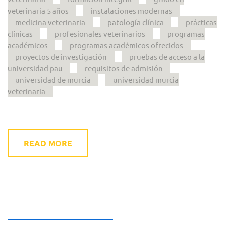
veterinaria 5 años
instalaciones modernas
medicina veterinaria
patología clínica
prácticas
clínicas
profesionales veterinarios
programas
académicos
programas académicos ofrecidos
proyectos de investigación
pruebas de acceso a la
universidad pau
requisitos de admisión
universidad de murcia
universidad murcia
veterinaria
READ MORE