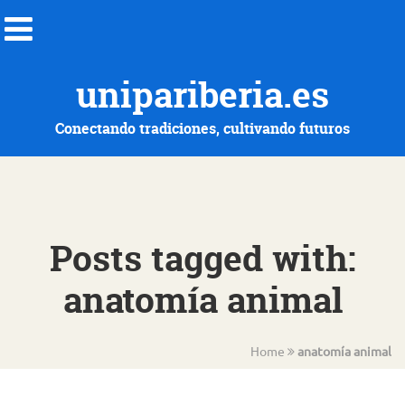
unipariberia.es
Conectando tradiciones, cultivando futuros
Posts tagged with:
anatomía animal
Home
anatomía animal