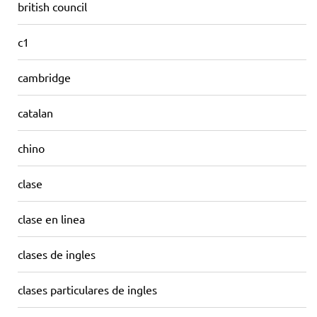
british council
c1
cambridge
catalan
chino
clase
clase en linea
clases de ingles
clases particulares de ingles