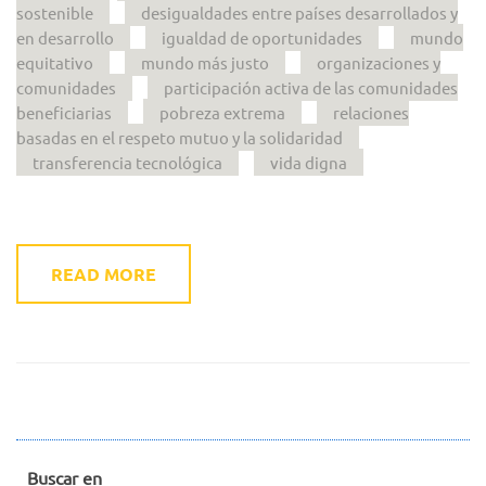
sostenible
desigualdades entre países desarrollados y
en desarrollo
igualdad de oportunidades
mundo
equitativo
mundo más justo
organizaciones y
comunidades
participación activa de las comunidades
beneficiarias
pobreza extrema
relaciones
basadas en el respeto mutuo y la solidaridad
transferencia tecnológica
vida digna
READ MORE
Buscar en