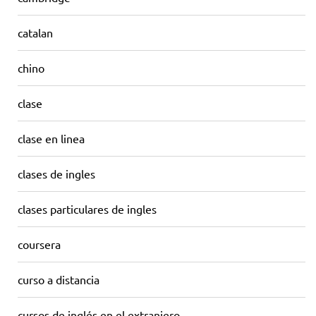
catalan
chino
clase
clase en linea
clases de ingles
clases particulares de ingles
coursera
curso a distancia
cursos de inglés en el extranjero