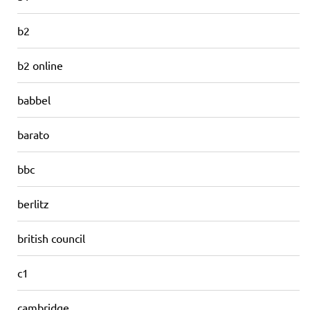
b2
b2 online
babbel
barato
bbc
berlitz
british council
c1
cambridge