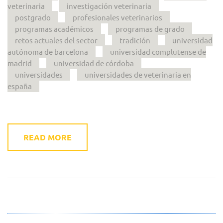
veterinaria
investigación veterinaria
postgrado
profesionales veterinarios
programas académicos
programas de grado
retos actuales del sector
tradición
universidad
autónoma de barcelona
universidad complutense de
madrid
universidad de córdoba
universidades
universidades de veterinaria en
españa
READ MORE