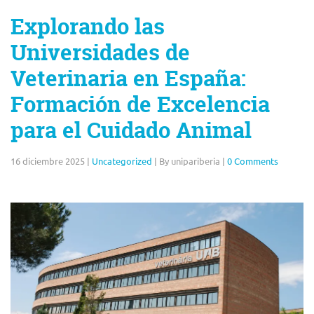
Explorando las
Universidades de
Veterinaria en España:
Formación de Excelencia
para el Cuidado Animal
16 diciembre 2025
|
Uncategorized
|
By unipariberia
|
0 Comments