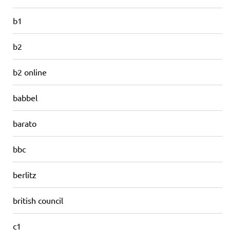
b1
b2
b2 online
babbel
barato
bbc
berlitz
british council
c1