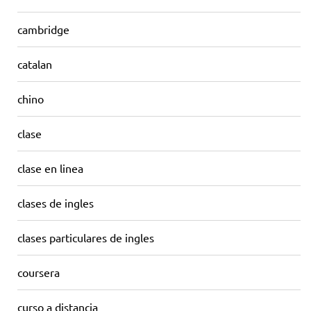
cambridge
catalan
chino
clase
clase en linea
clases de ingles
clases particulares de ingles
coursera
curso a distancia