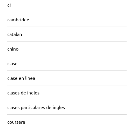
c1
cambridge
catalan
chino
clase
clase en linea
clases de ingles
clases particulares de ingles
coursera