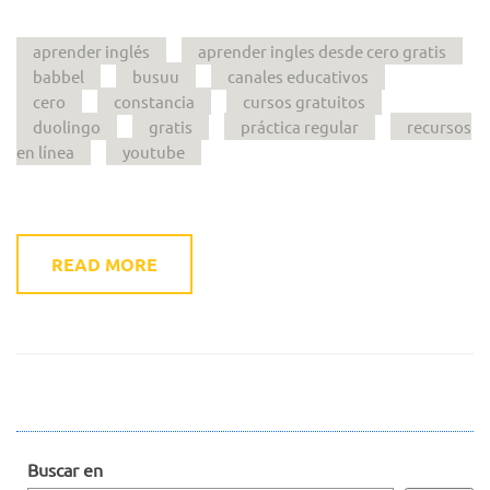
aprender inglés
aprender ingles desde cero gratis
babbel
busuu
canales educativos
cero
constancia
cursos gratuitos
duolingo
gratis
práctica regular
recursos
en línea
youtube
READ MORE
Buscar en