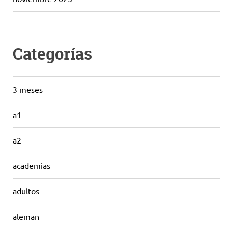
Categorías
3 meses
a1
a2
academias
adultos
aleman