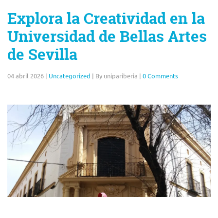
Explora la Creatividad en la
Universidad de Bellas Artes
de Sevilla
04 abril 2026
|
Uncategorized
|
By unipariberia
|
0 Comments