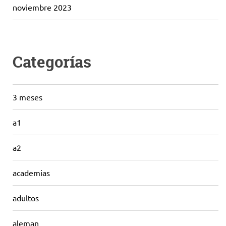
noviembre 2023
Categorías
3 meses
a1
a2
academias
adultos
aleman