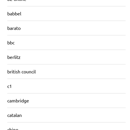
babbel
barato
bbc
berlitz
british council
c1
cambridge
catalan
chino