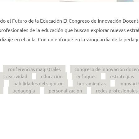
o el Futuro de la Educación El Congreso de Innovación Docen
 profesionales de la educación que buscan explorar nuevas estra
dizaje en el aula. Con un enfoque en la vanguardia de la pedago
conferencias magistrales
congreso de innovación docen
creatividad
educación
enfoques
estrategias
habilidades del siglo xxi
herramientas
innovaci
pedagogía
personalización
redes profesionales