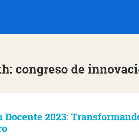
th: congreso de innovac
n Docente 2023: Transformando
ro