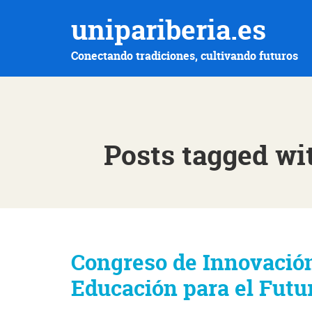
unipariberia.es
Conectando tradiciones, cultivando futuros
Posts tagged wi
Congreso de Innovació
Educación para el Futu