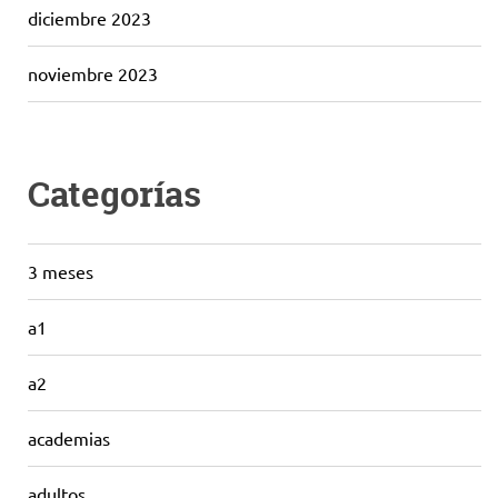
diciembre 2023
noviembre 2023
Categorías
3 meses
a1
a2
academias
adultos