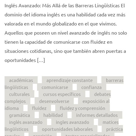
Inglés Avanzado: Más Allá de las Barreras Lingüísticas El
dominio del idioma inglés es una habilidad cada vez más
valorada en el mundo globalizado en el que vivimos.
Aquellos que poseen un nivel avanzado de inglés no solo
tienen la capacidad de comunicarse con fluidez en
situaciones cotidianas, sino que también abren puertas a
oportunidades […]
académicas
aprendizaje constante
barreras
lingüísticas
comunicarse
confianza
culturales
cursos específicos
debates
complejos
desenvolverse
exposición al
idioma
fluidez
fluidez y comprensión
gramática
habilidad
informes detallados
inglés avanzado
ingles avanzado
matices
lingüísticos
oportunidades laborales
práctica
regular
precisión
textos especializados