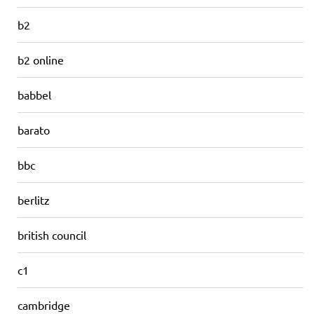
b2
b2 online
babbel
barato
bbc
berlitz
british council
c1
cambridge