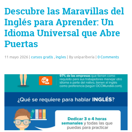
Descubre las Maravillas del
Inglés para Aprender: Un
Idioma Universal que Abre
Puertas
11 mayo 2026
|
cursos gratis
,
ingles
|
By unipariberia
|
0 Comments