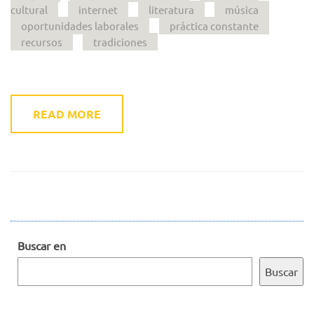
cultural
internet
literatura
música
oportunidades laborales
práctica constante
recursos
tradiciones
READ MORE
Buscar en
Buscar