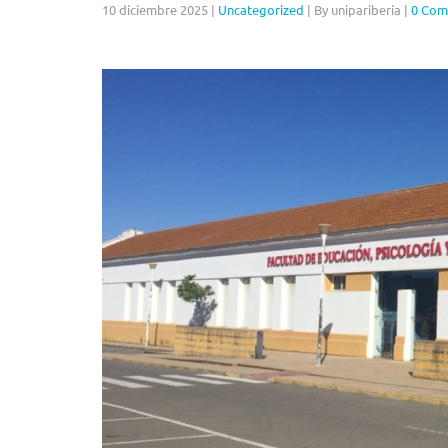
10 diciembre 2025
|
Uncategorized
|
By unipariberia
|
0 Com