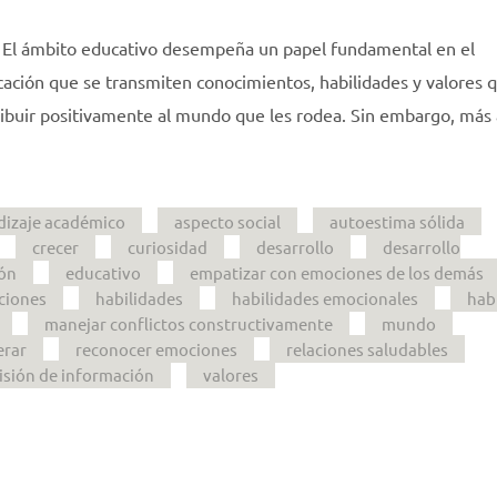
l El ámbito educativo desempeña un papel fundamental en el
ucación que se transmiten conocimientos, habilidades y valores 
ribuir positivamente al mundo que les rodea. Sin embargo, más 
dizaje académico
aspecto social
autoestima sólida
crecer
curiosidad
desarrollo
desarrollo
ón
educativo
empatizar con emociones de los demás
ciones
habilidades
habilidades emocionales
hab
manejar conflictos constructivamente
mundo
erar
reconocer emociones
relaciones saludables
isión de información
valores