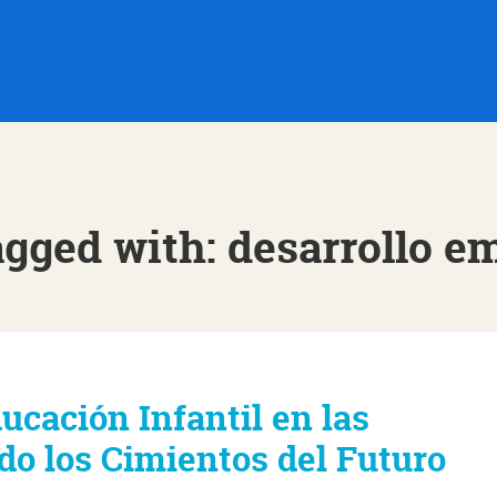
agged with: desarrollo e
ucación Infantil en las
o los Cimientos del Futuro