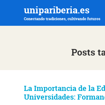
unipariberia.es
Conectando tradiciones, cultivando futuros
Posts t
La Importancia de la Ed
Universidades: Formand