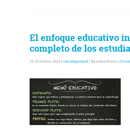
El enfoque educativo in
completo de los estudi
25 diciembre 2023
|
Uncategorized
|
By unipariberia
|
0 Com