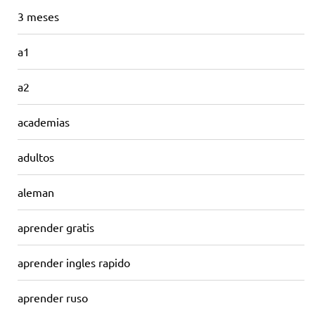
3 meses
a1
a2
academias
adultos
aleman
aprender gratis
aprender ingles rapido
aprender ruso