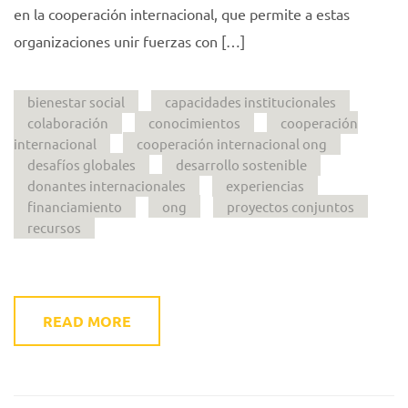
en la cooperación internacional, que permite a estas
organizaciones unir fuerzas con […]
bienestar social
capacidades institucionales
colaboración
conocimientos
cooperación
internacional
cooperación internacional ong
desafíos globales
desarrollo sostenible
donantes internacionales
experiencias
financiamiento
ong
proyectos conjuntos
recursos
READ MORE