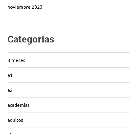
noviembre 2023
Categorías
3 meses
a1
a2
academias
adultos