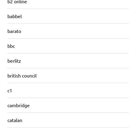
b2 online
babbel
barato
bbc
berlitz
british council
c1
cambridge
catalan