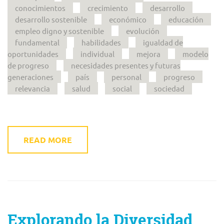
conocimientos
crecimiento
desarrollo
desarrollo sostenible
económico
educación
empleo digno y sostenible
evolución
fundamental
habilidades
igualdad de
oportunidades
individual
mejora
modelo
de progreso
necesidades presentes y futuras
generaciones
país
personal
progreso
relevancia
salud
social
sociedad
READ MORE
Explorando la Diversidad