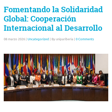
Fomentando la Solidaridad
Global: Cooperación
Internacional al Desarrollo
08 marzo 2026
|
Uncategorized
|
By unipariberia
|
0 Comments