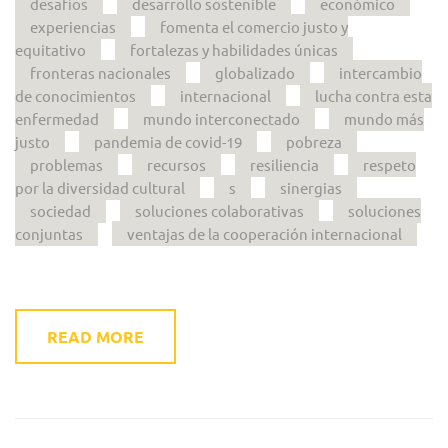
desafíos
desarrollo sostenible
económico
experiencias
fomenta el comercio justo y
equitativo
fortalezas y habilidades únicas
fronteras nacionales
globalizado
intercambio
de conocimientos
internacional
lucha contra esta
enfermedad
mundo interconectado
mundo más
justo
pandemia de covid-19
pobreza
problemas
recursos
resiliencia
respeto
por la diversidad cultural
s
sinergias
sociedad
soluciones colaborativas
soluciones
conjuntas
ventajas de la cooperación internacional
READ MORE