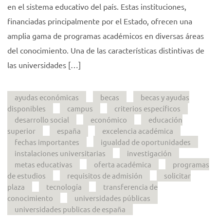
en el sistema educativo del país. Estas instituciones,
financiadas principalmente por el Estado, ofrecen una
amplia gama de programas académicos en diversas áreas
del conocimiento. Una de las características distintivas de
las universidades […]
ayudas económicas
becas
becas y ayudas
disponibles
campus
criterios específicos
desarrollo social
económico
educación
superior
españa
excelencia académica
fechas importantes
igualdad de oportunidades
instalaciones universitarias
investigación
metas educativas
oferta académica
programas
de estudios
requisitos de admisión
solicitar
plaza
tecnología
transferencia de
conocimiento
universidades públicas
universidades publicas de españa