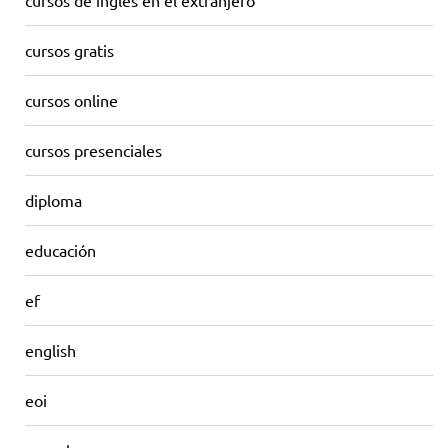
cursos de inglés en el extranjero
cursos gratis
cursos online
cursos presenciales
diploma
educación
ef
english
eoi