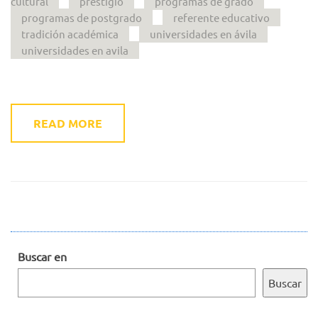
cultural
prestigio
programas de grado
programas de postgrado
referente educativo
tradición académica
universidades en ávila
universidades en avila
READ MORE
Buscar en
Buscar