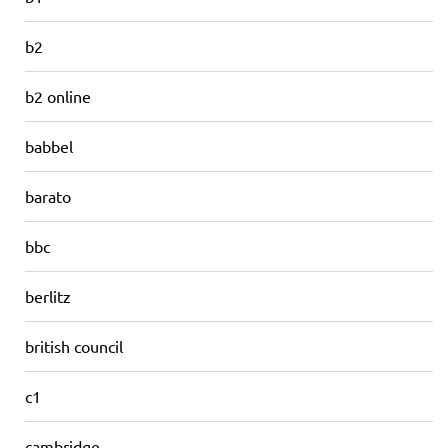
b2
b2 online
babbel
barato
bbc
berlitz
british council
c1
cambridge