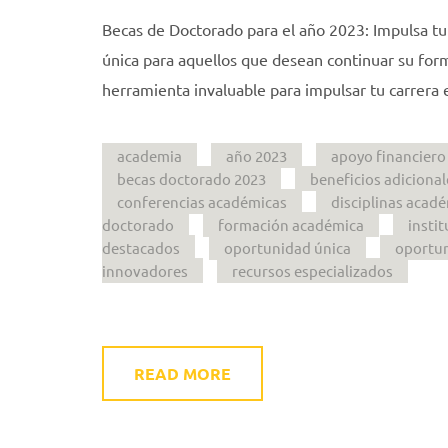
Becas de Doctorado para el año 2023: Impulsa t
única para aquellos que desean continuar su for
herramienta invaluable para impulsar tu carrera e
academia
año 2023
apoyo financiero
becas doctorado 2023
beneficios adicional
conferencias académicas
disciplinas acad
doctorado
formación académica
insti
destacados
oportunidad única
oportu
innovadores
recursos especializados
READ MORE