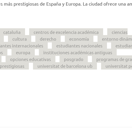
es más prestigiosas de España y Europa. La ciudad ofrece una a
cataluña
centros de excelencia académica
ciencias
cultura
derecho
economía
entorno dinám
antes internacionales
estudiantes nacionales
estudia
os
europa
instituciones académicas antiguas
opciones educativas
posgrado
programas de gr
prestigiosas
universitat de barcelona ub
universitat 