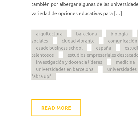
también por albergar algunas de las universidad
variedad de opciones educativas para […]
arquitectura
barcelona
biología
sociales
ciudad vibrante
comunicación
esade business school
españa
estudi
talentosos
estudios empresariales destacad
investigación y docencia líderes
medicina
universidades en barcelona
universidades 
fabra upf
READ MORE