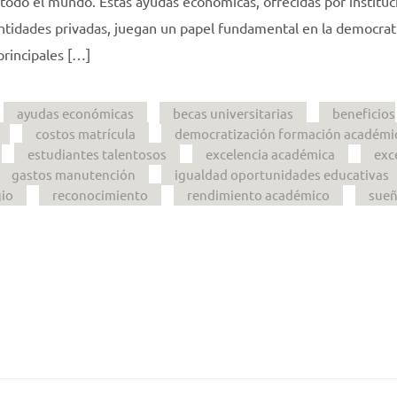
 todo el mundo. Estas ayudas económicas, ofrecidas por instituc
ntidades privadas, juegan un papel fundamental en la democrat
principales […]
ayudas económicas
becas universitarias
beneficios
costos matrícula
democratización formación académi
estudiantes talentosos
excelencia académica
exc
gastos manutención
igualdad oportunidades educativas
gio
reconocimiento
rendimiento académico
sue