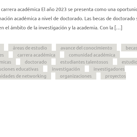
u carrera académica El año 2023 se presenta como una oportuni
mación académica a nivel de doctorado. Las becas de doctorado
n el ámbito de la investigación y la academia. Con la […]
áreas de estudio
avance del conocimiento
beca
es
carrera académica
comunidad académica
émicas
doctorado
estudiantes talentosos
estudi
tuciones educativas
investigación
investigadores
nidades de networking
organizaciones
proyectos