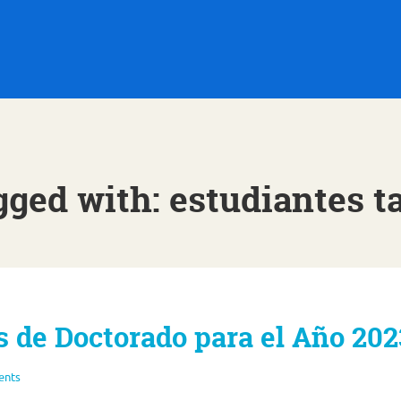
gged with: estudiantes t
 de Doctorado para el Año 202
ents