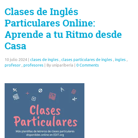
Clases de Inglés
Particulares Online:
Aprende a tu Ritmo desde
Casa
10 julio 2024
|
clases de ingles
,
clases particulares de ingles
,
ingles
,
profesor
,
profesores
|
By unipariberia
|
0 Comments