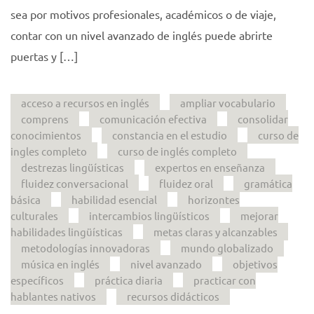
sea por motivos profesionales, académicos o de viaje,
contar con un nivel avanzado de inglés puede abrirte
puertas y […]
acceso a recursos en inglés
ampliar vocabulario
comprens
comunicación efectiva
consolidar
conocimientos
constancia en el estudio
curso de
ingles completo
curso de inglés completo
destrezas lingüísticas
expertos en enseñanza
fluidez conversacional
fluidez oral
gramática
básica
habilidad esencial
horizontes
culturales
intercambios lingüísticos
mejorar
habilidades lingüísticas
metas claras y alcanzables
metodologías innovadoras
mundo globalizado
música en inglés
nivel avanzado
objetivos
específicos
práctica diaria
practicar con
hablantes nativos
recursos didácticos