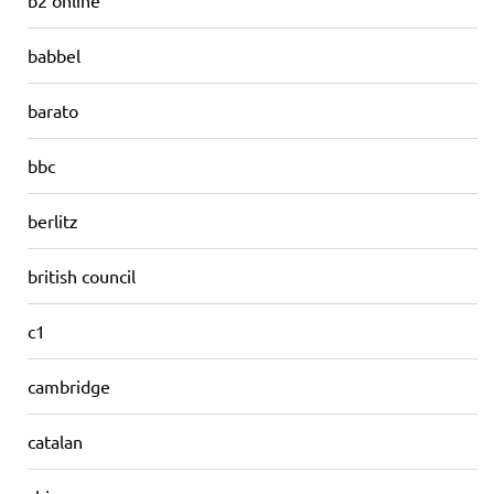
b2 online
babbel
barato
bbc
berlitz
british council
c1
cambridge
catalan