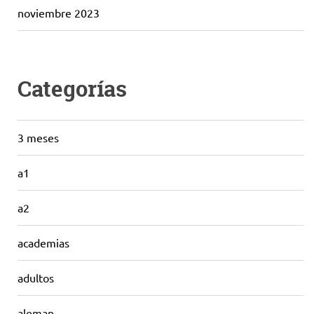
noviembre 2023
Categorías
3 meses
a1
a2
academias
adultos
aleman