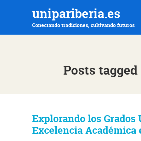
unipariberia.es
Conectando tradiciones, cultivando futuros
Posts tagged 
Explorando los Grados 
Excelencia Académica e