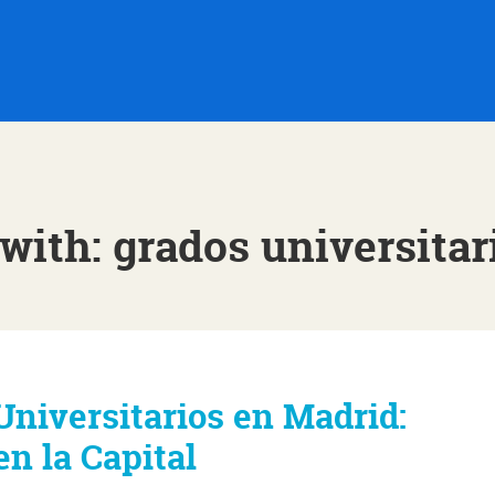
with: grados universita
Universitarios en Madrid:
n la Capital