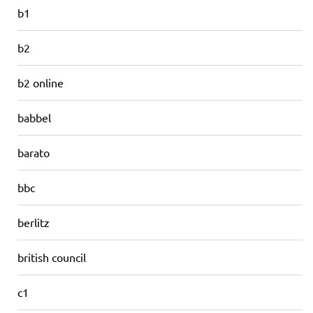
b1
b2
b2 online
babbel
barato
bbc
berlitz
british council
c1