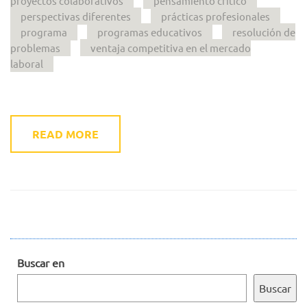
proyectos colaborativos
pensamiento crítico
perspectivas diferentes
prácticas profesionales
programa
programas educativos
resolución de
problemas
ventaja competitiva en el mercado
laboral
READ MORE
Buscar en
Buscar