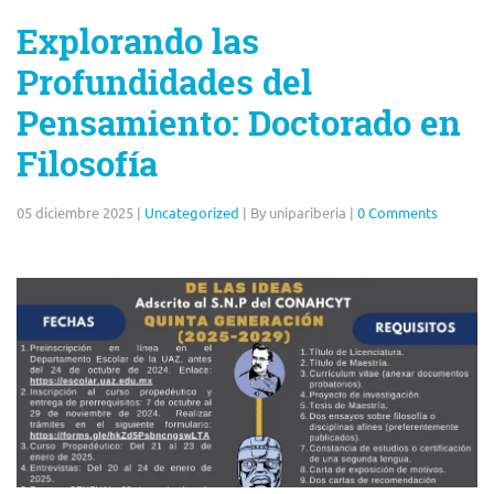
Explorando las
Profundidades del
Pensamiento: Doctorado en
Filosofía
05 diciembre 2025
|
Uncategorized
|
By unipariberia
|
0 Comments