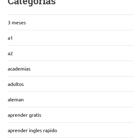
Categorías
3 meses
a1
a2
academias
adultos
aleman
aprender gratis
aprender ingles rapido