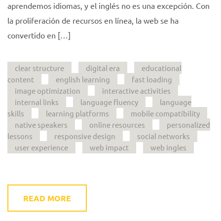
aprendemos idiomas, y el inglés no es una excepción. Con
la proliferación de recursos en línea, la web se ha
convertido en […]
clear structure
digital era
educational
content
english learning
fast loading
image optimization
interactive activities
internal links
language fluency
language
skills
learning platforms
mobile compatibility
native speakers
online resources
personalized
lessons
responsive design
social networks
user experience
web impact
web ingles
READ MORE