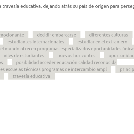
travesía educativa, dejando atrás su país de origen para perseg
emocionante
decidir embarcarse
diferentes culturas
estudiantes internacionales
estudiar en el extranjero
o el mundo ofrecen programas especializados oportunidades única
miles de estudiantes
nuevos horizontes
oportunida
os
posibilidad acceder educación calidad reconocida
des escuelas técnicas programas de intercambio ampl
princi
travesía educativa