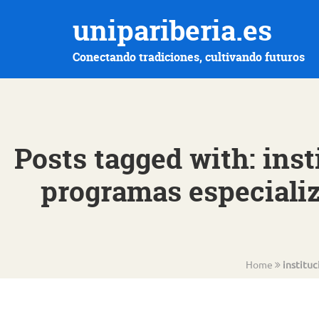
unipariberia.es
Conectando tradiciones, cultivando futuros
Posts tagged with: ins
programas especializ
Home
institu