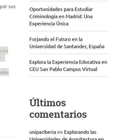
uir sus
Oportunidades para Estudiar
Criminología en Madrid: Una
Experiencia Única
Forjando el Futuro en la
Universidad de Santander, España
s no
d
Explora la Experiencia Educativa en
CEU San Pablo Campus Virtual
pales
Últimos
comentarios
unipariberia
en
Explorando las
Universidades de Arquitectura en