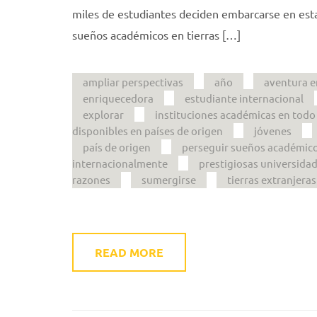
miles de estudiantes deciden embarcarse en esta 
sueños académicos en tierras […]
ampliar perspectivas
año
aventura 
enriquecedora
estudiante internacional
explorar
instituciones académicas en tod
disponibles en países de origen
jóvenes
país de origen
perseguir sueños académic
internacionalmente
prestigiosas universida
razones
sumergirse
tierras extranjeras
READ MORE